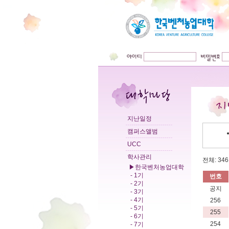
지난일정
캠퍼스앨범
UCC
학사관리
전체: 346 
▶한국벤처농업대학
- 1기
번호
- 2기
공지
- 3기
- 4기
256
- 5기
255
- 6기
254
- 7기