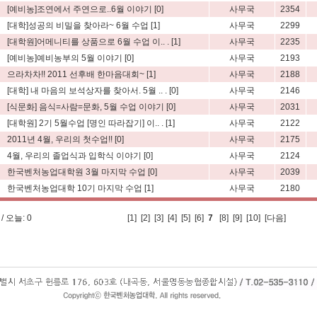
[예비농]조연에서 주연으로..6월 이야기
[0]
사무국
2354
[대학]성공의 비밀을 찾아라~ 6월 수업
[1]
사무국
2299
[대학원]어메니티를 상품으로 6월 수업 이.. .
[1]
사무국
2235
[예비농]예비농부의 5월 이야기
[0]
사무국
2193
으라차차!! 2011 선후배 한마음대회~
[1]
사무국
2188
[대학] 내 마음의 보석상자를 찾아서. 5월 .. .
[0]
사무국
2146
[식문화] 음식=사람=문화, 5월 수업 이야기
[0]
사무국
2031
[대학원] 2기 5월수업 [명인 따라잡기] 이.. .
[1]
사무국
2122
2011년 4월, 우리의 첫수업!!
[0]
사무국
2175
4월, 우리의 졸업식과 입학식 이야기
[0]
사무국
2124
한국벤처농업대학원 3월 마지막 수업
[0]
사무국
2039
한국벤처농업대학 10기 마지막 수업
[1]
사무국
2180
/ 오늘: 0
[
1
] [
2
] [
3
] [
4
] [
5
] [
6
]
7
[
8
] [
9
] [
10
]
[다음]