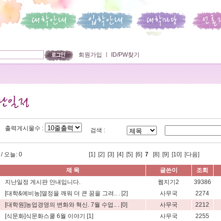
회원가입
ㅣ
ID/PW찾기
출력게시물수 :
검색 :
/ 오늘: 0
[
1
] [
2
] [
3
] [
4
] [
5
] [
6
]
7
[
8
] [
9
] [
10
]
[다음]
제 목
글쓴이
조회
지난일정 게시판 안내입니다.
웹지기2
39386
[대학&예비농]열정을 깨워 더 큰 꿈을 그려.. .
[2]
사무국
2274
[대학원]농업경영의 변화와 혁신. 7월 수업.. .
[0]
사무국
2212
[식문화]식문화스쿨 6월 이야기
[1]
사무국
2255