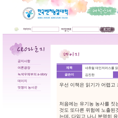
공지사항
여론광장
제목
네츄럴 데인저러스를 
녹색우체부의 a-story
글쓴이
김진한
데이지
우선 이책은 읽기가 어렵고 
멋쟁이 농사꾼
처음에는 유기농 농사를 짓
것도 또다른 위험에 노출된것
는데, 다읽고 나니 분명히 