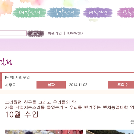
회원가입
ㅣ
ID/PW찾기
[대학]10월 수업
날짜
조회수
사무국
2014.11.03