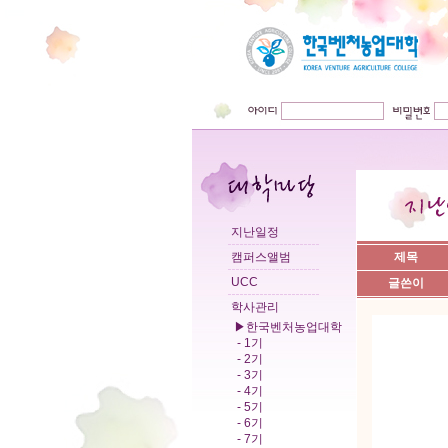
지난일정
캠퍼스앨범
제목
UCC
글쓴이
학사관리
▶한국벤처농업대학
- 1기
- 2기
- 3기
- 4기
- 5기
- 6기
- 7기