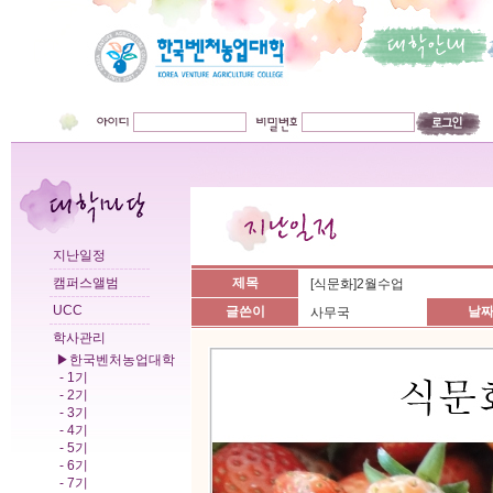
지난일정
캠퍼스앨범
제목
[식문화]2월수업
UCC
글쓴이
날
사무국
학사관리
▶한국벤처농업대학
- 1기
- 2기
- 3기
- 4기
- 5기
- 6기
- 7기